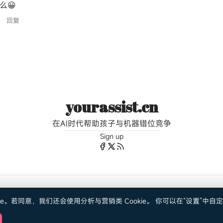
么😀
回复
yourassist.cn
在AI时代帮助孩子与机器错位竞争
Sign up
©2024-2026 yourassist.net. All rights reserved.
ie。若同意，我们还会使用
分析
与
营销
类 Cookie。 你可以在“设置”中
Powered by
Ghost
&
Voice
.
京ICP证2025145553号