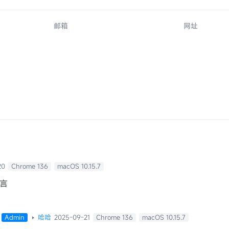
20
Chrome 136
macOS 10.15.7
言
Admin
哈哈
2025-09-21
Chrome 136
macOS 10.15.7